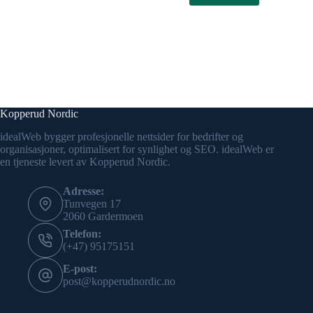
Kopperud Nordic
idealWeb bygger profesjonelle nettsider for bedrifter og
organisasjoner, optimalisert for synlighet og SEO. idealWeb er
en tjeneste levert av Kopperud Nordic.
Adresse:
Tunvegen 17
2060 Gardermoen
Telefon:
(+47) 95175151
E-post:
post@kopperudnordic.no