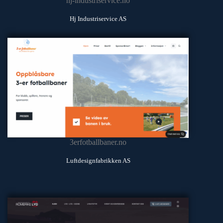
hj-industriservice.no
Hj Industriservice AS
3erfotballbaner.no
Luftdesignfabrikken AS