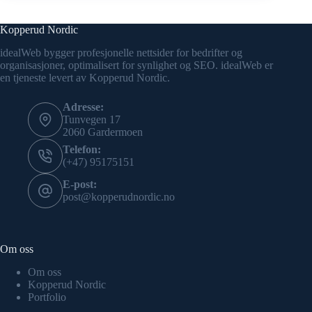
Kopperud Nordic
idealWeb bygger profesjonelle nettsider for bedrifter og
organisasjoner, optimalisert for synlighet og SEO. idealWeb er
en tjeneste levert av Kopperud Nordic.
Adresse:
Tunvegen 17
2060 Gardermoen
Telefon:
(+47) 95175151
E-post:
post@kopperudnordic.no
Om oss
Om oss
Kopperud Nordic
Portfolio